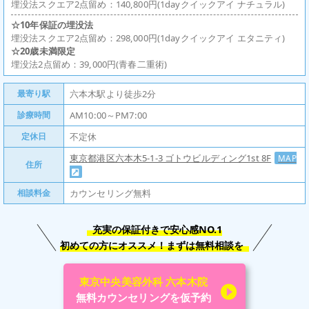
埋没法スクエア2点留め：140,800円(1dayクイックアイ ナチュラル)
☆10年保証の埋没法
埋没法スクエア2点留め：298,000円(1dayクイックアイ エタニティ)
☆20歳未満限定
埋没法2点留め：39,000円(青春二重術)
最寄り駅
六本木駅より徒歩2分
診療時間
AM10:00～PM7:00
定休日
不定休
東京都港区六本木5-1-3 ゴトウビルディング1st 8F
MAP
住所
相談料金
カウンセリング無料
充実の保証付きで安心感NO.1
初めての方にオススメ！まずは無料相談を
東京中央美容外科 六本木院
無料カウンセリングを仮予約