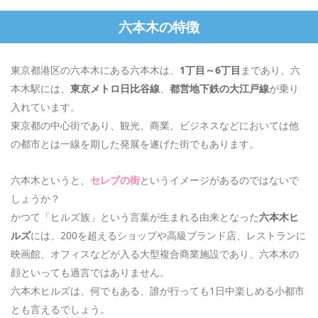
六本木の特徴
東京都港区の六本木にある六本木は、
1丁目～6丁目
まであり、六
本木駅には、
東京メトロ日比谷線
、
都営地下鉄の大江戸線
が乗り
入れています。
東京都の中心街であり、観光、商業、ビジネスなどにおいては他
の都市とは一線を期した発展を遂げた街でもあります。
六本木というと、
セレブの街
というイメージがあるのではないで
しょうか？
かつて「ヒルズ族」という言葉が生まれる由来となった
六本木ヒ
ルズ
には、200を超えるショップや高級ブランド店、レストランに
映画館、オフィスなどが入る大型複合商業施設であり、六本木の
顔といっても過言ではありません。
六本木ヒルズは、何でもある、誰が行っても1日中楽しめる小都市
とも言えるでしょう。