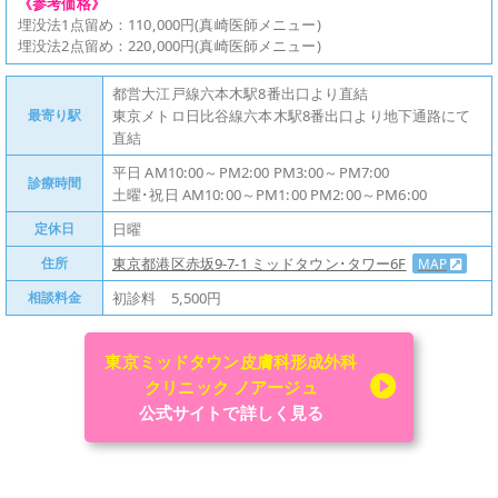
《参考価格》
埋没法1点留め：110,000円(真崎医師メニュー)
埋没法2点留め：220,000円(真崎医師メニュー)
都営大江戸線六本木駅8番出口より直結
最寄り駅
東京メトロ日比谷線六本木駅8番出口より地下通路にて
直結
平日 AM10:00～PM2:00 PM3:00～PM7:00
診療時間
土曜･祝日 AM10:00～PM1:00 PM2:00～PM6:00
定休日
日曜
住所
東京都港区赤坂9-7-1 ミッドタウン･タワー6F
MAP
相談料金
初診料 5,500円
東京ミッドタウン皮膚科形成外科
クリニック ノアージュ
公式サイトで詳しく見る