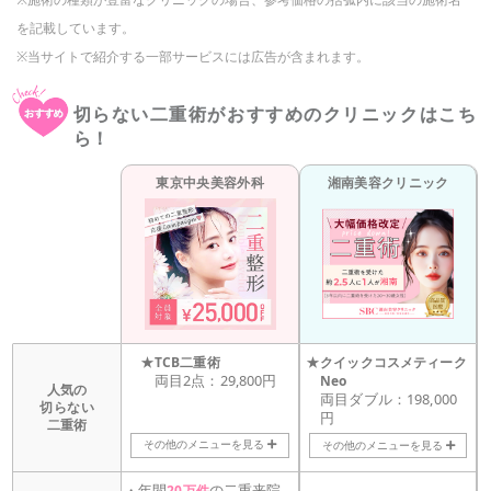
を記載しています。
※当サイトで紹介する一部サービスには広告が含まれます。
切らない二重術がおすすめのクリニックはこち
ら！
東京中央
美容外科
湘南美容
クリニック
★
★
TCB二重術
クイックコスメティーク
両目2点：29,800円
Neo
人気の
両目ダブル：198,000
切らない
円
二重術
その他のメニュー
を見る
その他のメニュー
を見る
・
年間
の二重来院
20万件