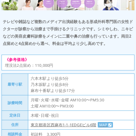
テレビや雑誌など複数のメディア出演経験もある形成外科専門医の女性ド
クターが診察から治療まで手掛けるクリニックです。シミやしわ、ニキビ
などの美容皮膚科診療をメインに二重や鼻の治療も行っています。両目2
点留めと4点留めから選べ、料金は平均より少し高めです。
《参考価格》
埋没法2点留め：110,000円
六本木駅より徒歩5分
最寄り駅
乃木坂駅より徒歩8分
麻布十番駅より徒歩17分
月曜･火曜･水曜･金曜 AM10:00〜PM5:30
診療時間
土曜 AM10:00〜PM3:00
定休日
木曜･日曜･祝日
住所
東京都港区西麻布1-1-1EDGEビル6階
MAP
相談料金
初診料 3,300円