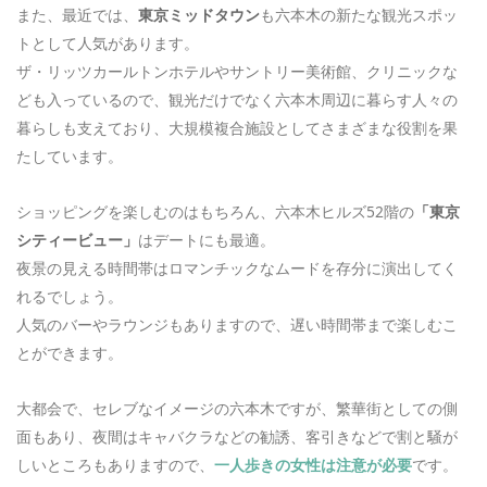
また、最近では、
東京ミッドタウン
も六本木の新たな観光スポッ
トとして人気があります。
ザ・リッツカールトンホテルやサントリー美術館、クリニックな
ども入っているので、観光だけでなく六本木周辺に暮らす人々の
暮らしも支えており、大規模複合施設としてさまざまな役割を果
たしています。
ショッピングを楽しむのはもちろん、六本木ヒルズ52階の
「東京
シティービュー」
はデートにも最適。
夜景の見える時間帯はロマンチックなムードを存分に演出してく
れるでしょう。
人気のバーやラウンジもありますので、遅い時間帯まで楽しむこ
とができます。
大都会で、セレブなイメージの六本木ですが、繁華街としての側
面もあり、夜間はキャバクラなどの勧誘、客引きなどで割と騒が
しいところもありますので、
一人歩きの女性は注意が必要
です。