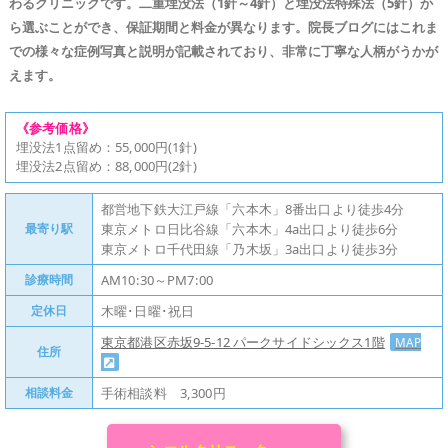
わるクリニックです。二重埋没法（1針～4針）と埋没法特殊法（5針）か
ら選ぶことができ、保証期間と料金が異なります。院長ブログにはこれま
での様々な症例写真と説明が記載されており、非常に丁寧な人柄がうかが
えます。
《参考価格》
埋没法1点留め：55,000円(1針)
埋没法2点留め：88,000円(2針)
都営地下鉄大江戸線「六本木」8番出口より徒歩4分
最寄り駅
東京メトロ日比谷線「六本木」4a出口より徒歩6分
東京メトロ千代田線「乃木坂」3a出口より徒歩3分
診療時間
AM10:30～PM7:00
定休日
木曜･日曜･祝日
東京都港区赤坂9-5-12 パークサイドシックス1階
MAP
住所
相談料金
手術相談料 3,300円