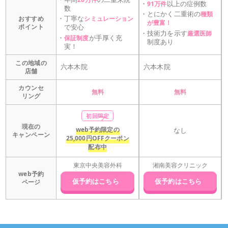
・
以上の症例数
91万件
数
・
とにかく二重術の
種類
・
丁寧な
シミュレーション
おすすめ
が豊富！
で安心
ポイント
・
技術力を示す
厳選医師
・
が手厚く充
保証制度
制度あり
実！
この地域の
六本木院
六本木院
店舗
カウンセ
無料
無料
リング
初回限定
現在の
web予約限定の
なし
キャンペーン
25,000円OFF
クーポン
配布中
東京中央美容外科
湘南美容クリニック
web予約
仮予約はこちら
仮予約はこちら
ページ