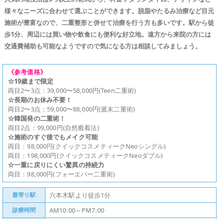
様々なニーズに合わせて選ぶことができます。脱脂やたるみ治療など目元
施術が豊富なので、二重整形と併せて治療を行う方も多いです。駅から徒
歩1分、周辺には買い物や飲食にも便利な好立地。遠方から来院の方には
交通費補助も可能なようですので気になる方は相談してみましょう。
《参考価格》
☆19歳まで限定
両目2〜3点：39,000〜58,000円(Teen二重術)
☆長期のお休み不要！
両目2〜3点：59,000〜88,000円(週末二重術)
☆韓国発の二重術！
両目2点：99,000円(自然癒着法)
☆施術のすぐ後でもメイク可能
両目：98,000円(クイックコスメティークNeoシングル)
両目：198,000円(クイックコスメティークNeoダブル)
☆一重に戻りにくい驚異の持続力
両目：98,000円(フォーエバー二重術)
最寄り駅
六本木駅より徒歩1分
診療時間
AM10:00～PM7:00