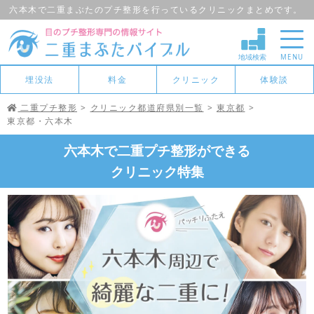
六本木で二重まぶたのプチ整形を行っているクリニックまとめです。
地域検索
MENU
埋没法
料金
クリニック
体験談
二重プチ整形
クリニック都道府県別一覧
東京都
東京都・六本木
六本木で二重プチ整形ができる
クリニック特集