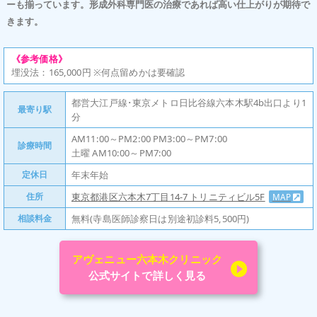
ーも揃っています。形成外科専門医の治療であれば高い仕上がりが期待で
きます。
《参考価格》
埋没法：165,000円 ※何点留めかは要確認
都営大江戸線･東京メトロ日比谷線六本木駅4b出口より1
最寄り駅
分
AM11:00～PM2:00 PM3:00～PM7:00
診療時間
土曜 AM10:00～PM7:00
定休日
年末年始
住所
東京都港区六本木7丁目14-7 トリニティビル5F
MAP
相談料金
無料(寺島医師診察日は別途初診料5,500円)
アヴェニュー六本木クリニック
公式サイトで詳しく見る